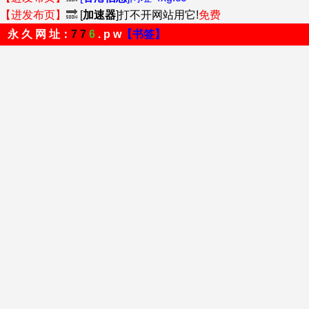
【进发布页】
🔜
[
加速器
]打不开网站用它!
免费
永 久 网 址：
7 7
6
. p w
【书签】